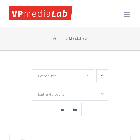
Passer
au
contenu
Accueil
/
Mondottica
Trier par
Date
Montrer
4 produits