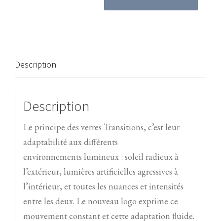
quantité
de
La
lumière
sous
Description
contrôle
:
Description
Yoon
(Vertical)
Le principe des verres Transitions, c’est leur
adaptabilité aux différents
environnements lumineux : soleil radieux à
l’extérieur, lumières artificielles agressives à
l’intérieur, et toutes les nuances et intensités
entre les deux. Le nouveau logo exprime ce
mouvement constant et cette adaptation fluide.