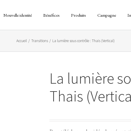
Nouvelle identité
Bénéfices
Produits
Campagne
I
Accueil
/
Transitions
/
La lumière sous contrôle : Thais (Vertical)
La lumière so
Thais (Vertica