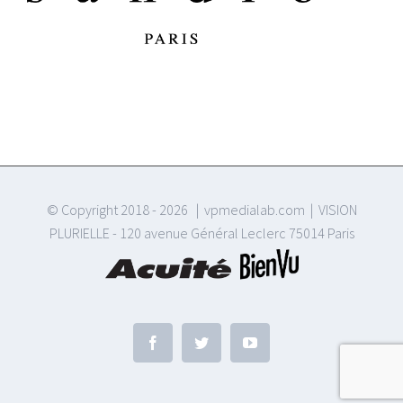
© Copyright 2018 -
2026 | vpmedialab.com | VISION
PLURIELLE - 120 avenue Général Leclerc 75014 Paris
Facebook
Twitter
YouTube