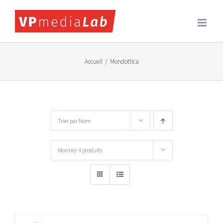
Passer
au
contenu
Accueil
/
Mondottica
Trier par
Nom
Montrer
4 produits