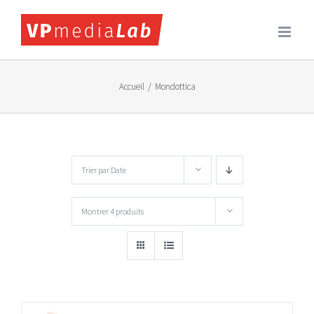
Passer
au
contenu
Accueil
/
Mondottica
Trier par
Date
Montrer
4 produits