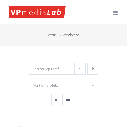
Passer
au
contenu
Accueil
/
Mondottica
Trier par
Popularité
Montrer
4 produits