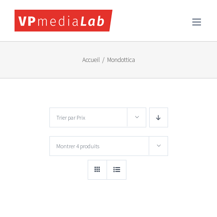
Passer
au
contenu
Accueil
/
Mondottica
Trier par
Prix
Montrer
4 produits