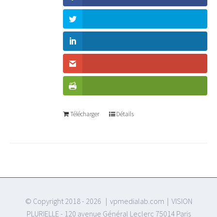
Télécharger
Détails
© Copyright 2018 -
2026 | vpmedialab.com | VISION
PLURIELLE - 120 avenue Général Leclerc 75014 Paris