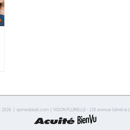
-
2026 | vpmedialab.com | VISION PLURIELLE - 120 avenue Général L