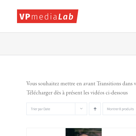
Passer
au
contenu
Vous souhaitez mettre en avant Transitions dans 
Télécharger dès à présent les vidéos ci-dessous
Trier par
Date
Montrer
8 produits