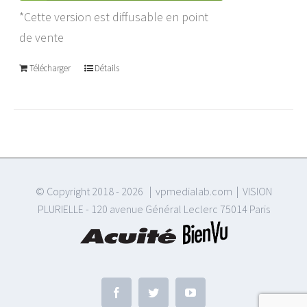
*Cette version est diffusable en point
de vente
Télécharger
Détails
© Copyright 2018 -
2026 | vpmedialab.com | VISION
PLURIELLE - 120 avenue Général Leclerc 75014 Paris
Facebook
Twitter
YouTube