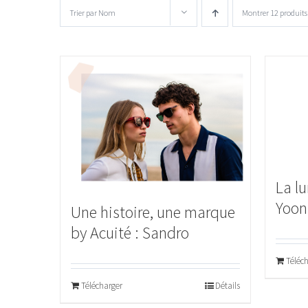
Trier par
Nom
Montrer
12 produits
La lu
Yoon 
Une histoire, une marque
by Acuité : Sandro
Téléc
Télécharger
Détails