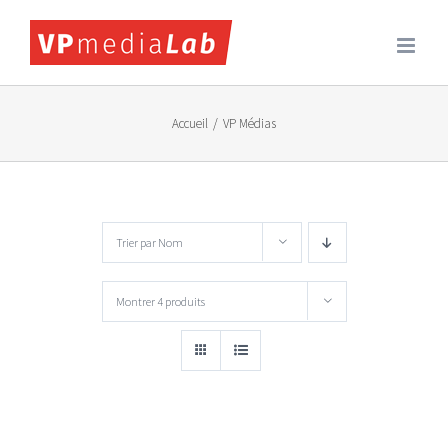
Passer
au
contenu
Accueil
/
VP Médias
Trier par
Nom
Montrer
4 produits